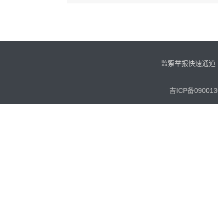
监察举报快速通道
吉ICP备090013